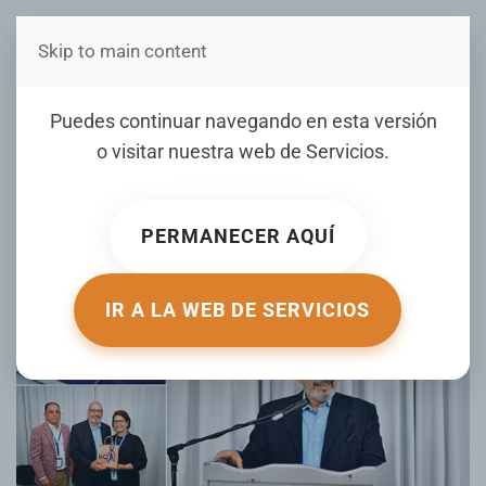
Skip to main content
Estás en Telenord Medios
Amado José Rosa presenta
Puedes continuar navegando en esta versión
“La Muerte danza en un
o visitar nuestra web de
Servicios
.
tubo y otros cuentos”
PERMANECER AQUÍ
ESCRITO POR TELENORD.COM EL
07 JUNIO 2025
. PUBLICADO
EN
GALERIA
.
IR A LA WEB DE SERVICIOS