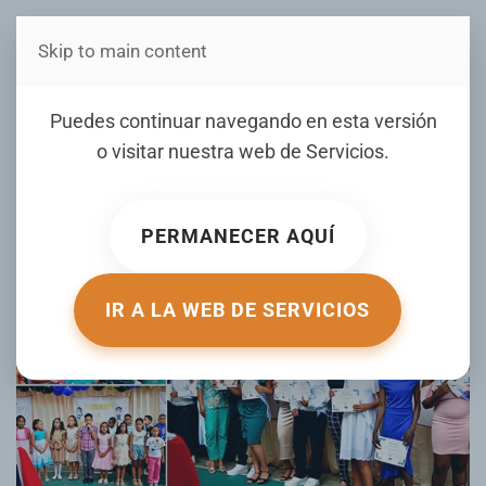
Skip to main content
Estás en Telenord Medios
Escuela Santa Ana SFM
Puedes continuar navegando en esta versión
realiza acto al mérito
o visitar nuestra web de
Servicios
.
estudiantil 2025
PERMANECER AQUÍ
ESCRITO POR TELENORD.COM EL
07 JUNIO 2025
. PUBLICADO
EN
GALERIA
.
IR A LA WEB DE SERVICIOS