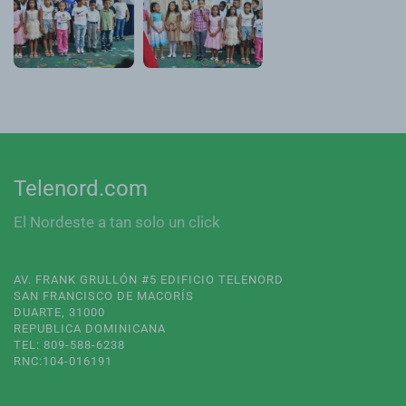
Telenord.com
El Nordeste a tan solo un click
AV. FRANK GRULLÓN #5 EDIFICIO TELENORD
SAN FRANCISCO DE MACORÍS
DUARTE, 31000
REPUBLICA DOMINICANA
TEL: 809-588-6238
RNC:104-016191