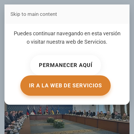
Skip to main content
Estás en Telenord Medios
Reunión de paz entre
Puedes continuar navegando en esta versión
Ucrania y Rusia concluye
o visitar nuestra web de
Servicios
.
sin acuerdo
PERMANECER AQUÍ
ESCRITO POR HOY.COM.DO EL
02 JUNIO 2025
. PUBLICADO EN
INTERNACIONALES
.
IR A LA WEB DE SERVICIOS