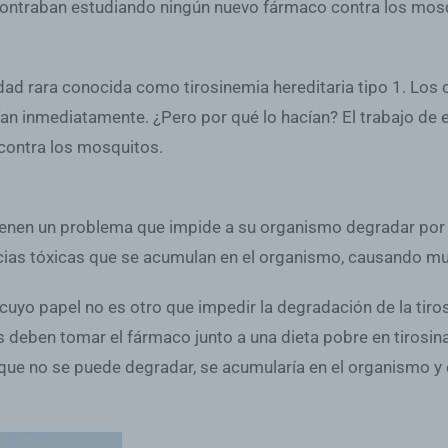
contraban estudiando ningún nuevo fármaco contra los mos
d rara conocida como tirosinemia hereditaria tipo 1. Los c
n inmediatamente. ¿Pero por qué lo hacían? El trabajo de e
ontra los mosquitos.
 tienen un problema que impide a su organismo degradar por
cias tóxicas que se acumulan en el organismo, causando mu
na, cuyo papel no es otro que impedir la degradación de la ti
s deben tomar el fármaco junto a una dieta pobre en tirosina
na, que no se puede degradar, se acumularía en el organismo 