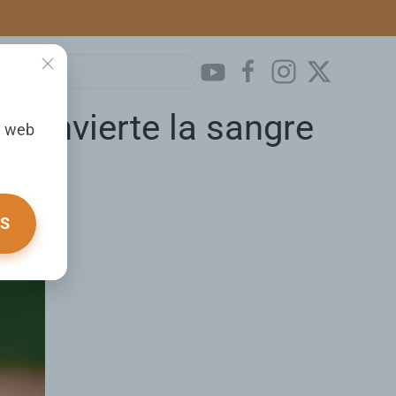
 convierte la sangre
a web
OS