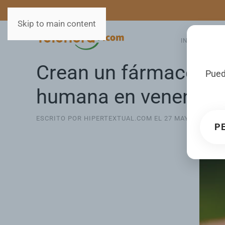
MEDIOS
SERVICIOS
Skip to main content
INICIO
GA
Crean un fármaco con
Pued
humana en veneno
ESCRITO POR HIPERTEXTUAL.COM EL
27 MAY 2025
. PU
P