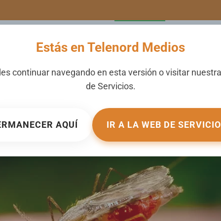
LERIA
NOTICIAS
CANALES
SECCIONES
NOSOTROS
Estás en Telenord Medios
tra mosquitos imbatible:
es continuar navegando en esta versión o visitar nuestr
de
Servicios
.
BLICADO EN
SALUD
.
ERMANECER AQUÍ
IR A LA WEB DE SERVICI