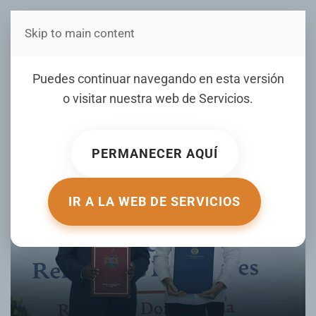
Skip to main content
Estás en Telenord Medios
La solidaridad dominicana
Puedes continuar navegando en esta versión
o visitar nuestra web de
Servicios
.
ESCRITO POR NOTICIERO TELENORD EL
12 MAY 2025
.
PUBLICADO EN
OPINIÓN LOCAL
.
PERMANECER AQUÍ
IR A LA WEB DE SERVICIOS