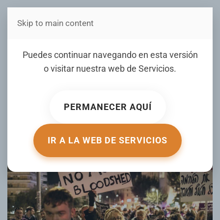
Skip to main content
Estás en Telenord Medios
Gabinete de Seguridad de
Puedes continuar navegando en esta versión
Israel da luz verde a la
o visitar nuestra web de
Servicios
.
tregua, a falta de la
votación del Gobierno
PERMANECER AQUÍ
ESCRITO POR HUFF POST EL
17 ENERO 2025
. PUBLICADO EN
INTERNACIONALES
.
IR A LA WEB DE SERVICIOS