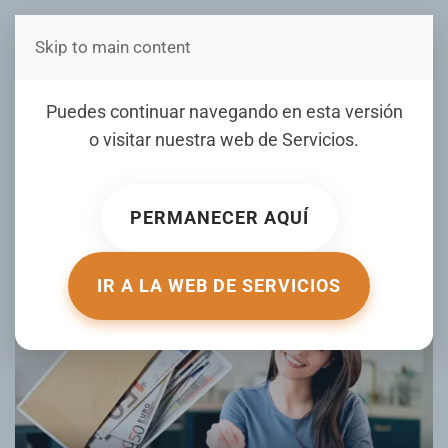
Skip to main content
Estás en Telenord Medios
¿Cómo ahorrar 100 mil
Puedes continuar navegando en esta versión
pesos en 2025? Así es el
o visitar nuestra web de
Servicios
.
reto de los 365 sobres
PERMANECER AQUÍ
ESCRITO POR DINEROENIMAGEN.COM EL
06 ENERO 2025
.
PUBLICADO EN
TU DINERO
.
IR A LA WEB DE SERVICIOS