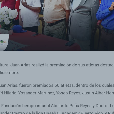
tural Juan Arias realizó la premiación de sus atletas desta
diciembre.
an Arias, fueron premiados 50 atletas, dentro de los cuales
elfri Hilario, Yosander Martinez, Yosep Reyes, Justin Alber H
la Fundación tiempo infantil Abelardo Peña Reyes y Doctor L
xander Castro de la liga Baseball Academy Puerto Rico, y Ru