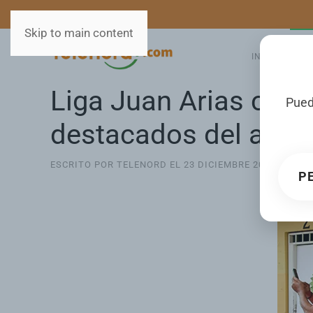
MEDIOS
SERVICIOS
Skip to main content
INICIO
GA
Liga Juan Arias cele
Pued
destacados del año
ESCRITO POR TELENORD EL
23 DICIEMBRE 2024
. PUBL
P