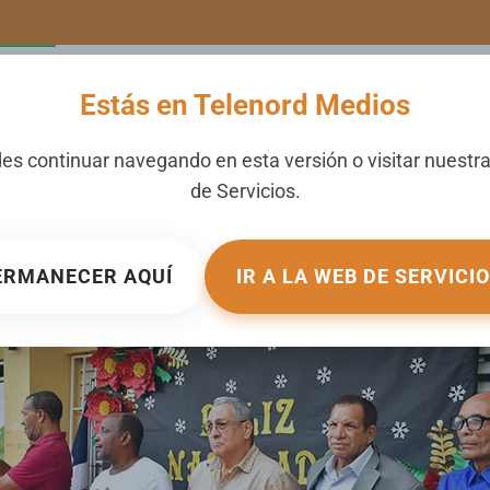
LERIA
NOTICIAS
CANALES
SECCIONES
NOSOTROS
Estás en Telenord Medios
bra cena navideña y premi
es continuar navegando en esta versión o visitar nuestr
de
Servicios
.
ICADO EN
GALERIA
.
ERMANECER AQUÍ
IR A LA WEB DE SERVICI