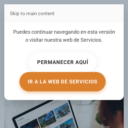
Skip to main content
Estás en Telenord Medios
Cómo viajar en Navidad y
Puedes continuar navegando en esta versión
ahorrar dinero: cinco
o visitar nuestra web de
Servicios
.
consejos clave, según la
inteligencia artificial
PERMANECER AQUÍ
ESCRITO POR SEMANA.COM EL
30 NOVIEMBRE 2024
.
PUBLICADO EN
TU DINERO
.
IR A LA WEB DE SERVICIOS