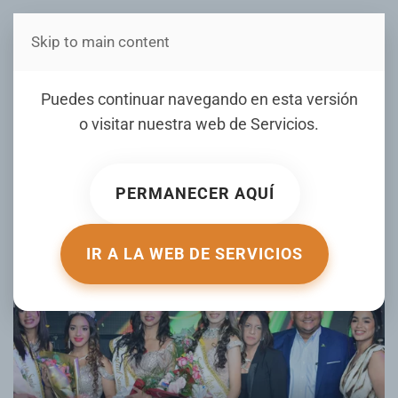
Skip to main content
Estás en Telenord Medios
Escogen a la señorita
Puedes continuar navegando en esta versión
Dashira Then Peralta reina
o visitar nuestra web de
Servicios
.
patronales Santa Ana 2024
PERMANECER AQUÍ
ESCRITO POR DAVID DIAZ EL
19 JULIO 2024
. PUBLICADO EN
GALERIA
.
IR A LA WEB DE SERVICIOS