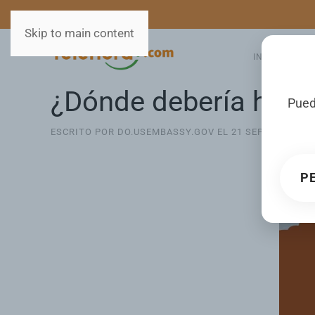
MEDIOS
SERVICIOS
Skip to main content
INICIO
GA
¿Dónde debería hacer
Pued
ESCRITO POR DO.USEMBASSY.GOV EL
21 SEPTIEMBRE 2
P