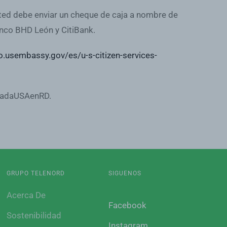
ted debe enviar un cheque de caja a nombre de
nco BHD León y CitiBank.
o.usembassy.gov/es/u-s-citizen-services-
ajadaUSAenRD.
GRUPO TELENORD
SIGUENOS
Acerca De
Facebook
Sostenibilidad
Instagram