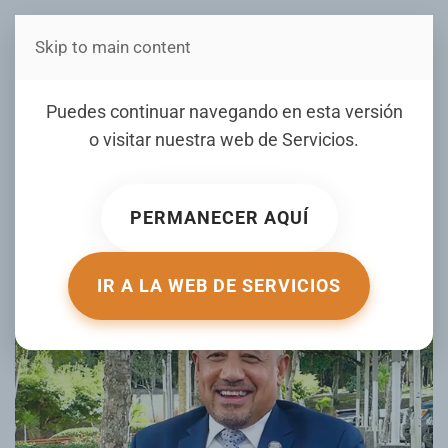
Skip to main content
Estás en Telenord Medios
Alcalde de Lawrence Brian
Puedes continuar navegando en esta versión
de Peña destaca la fe,
o visitar nuestra web de
Servicios
.
disciplina y enfoque como
claves de su éxito
PERMANECER AQUÍ
ESCRITO POR TELENORD EL
25 FEBRERO 2026
. PUBLICADO EN
ENTREVISTAS
.
IR A LA WEB DE SERVICIOS