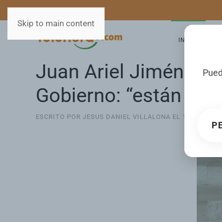
MEDIOS
SERVICIOS
Skip to main content
INICIO
GA
Juan Ariel Jiménez c
Pued
Gobierno: “están pag
ESCRITO POR JESUS DANIEL VILLALONA EL
14 FEBRERO
P