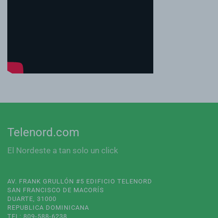
Telenord.com
El Nordeste a tan solo un click
AV. FRANK GRULLÓN #5 EDIFICIO TELENORD
SAN FRANCISCO DE MACORÍS
DUARTE, 31000
REPUBLICA DOMINICANA
TEL: 809-588-6238