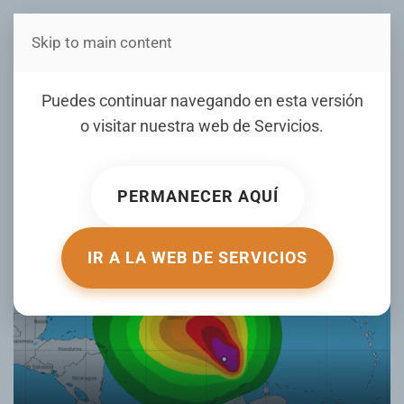
Skip to main content
Estás en Telenord Medios
PRONÓSTICOS
Puedes continuar navegando en esta versión
CATASTRÓFICOS
o visitar nuestra web de
Servicios
.
ESCRITO POR NOTICIERO TELENORD EL
22 OCTUBRE 2025
.
PUBLICADO EN
OPINIÓN LOCAL
.
PERMANECER AQUÍ
IR A LA WEB DE SERVICIOS