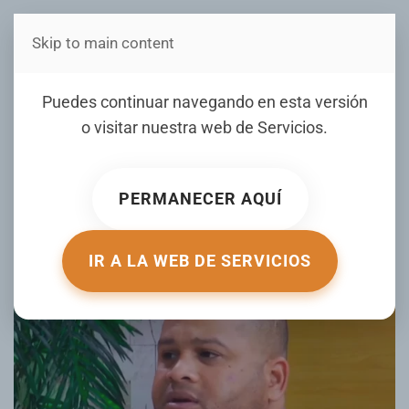
Skip to main content
Estás en Telenord Medios
Regidor en Ayuntamiento
Puedes continuar navegando en esta versión
SFM: “Después de Semana
o visitar nuestra web de
Servicios
.
Santa tomaremos la
decisión” (VÍDEO)
PERMANECER AQUÍ
ESCRITO POR JESÚS DANIEL VILLALONA EL
02 ABRIL 2019
.
PUBLICADO EN
ENTREVISTAS
.
IR A LA WEB DE SERVICIOS