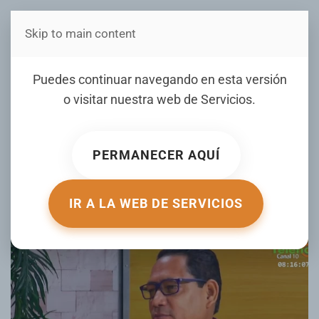
Skip to main content
Estás en Telenord Medios
Presidente de la ADP en
Puedes continuar navegando en esta versión
SFM: “Esperamos una
o visitar nuestra web de
Servicios
.
gestión horizontal, de
respeto y tolerancia”
PERMANECER AQUÍ
(VÍDEO)
IR A LA WEB DE SERVICIOS
ESCRITO POR JESÚS DANIEL VILLALONA EL
29 MARZO 2019
.
PUBLICADO EN
ENTREVISTAS
.