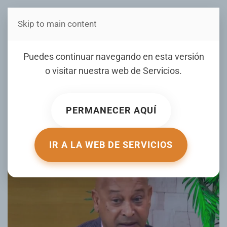
Skip to main content
Estás en Telenord Medios
Candidato a la alcaldía
Puedes continuar navegando en esta versión
SFM señala hay familias
o visitar nuestra web de
Servicios
.
con más de 30 empleos en
el gobierno
PERMANECER AQUÍ
ESCRITO POR JESÚS DANIEL VILLALONA EL
09 ENERO 2020
.
PUBLICADO EN
ENTREVISTAS
.
IR A LA WEB DE SERVICIOS